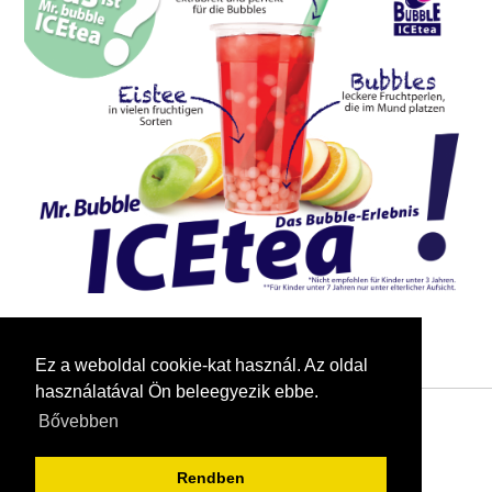
Ez a weboldal cookie-kat használ. Az oldal
használatával Ön beleegyezik ebbe.
Bővebben
Rendben
Hunroyal kft. © 2019